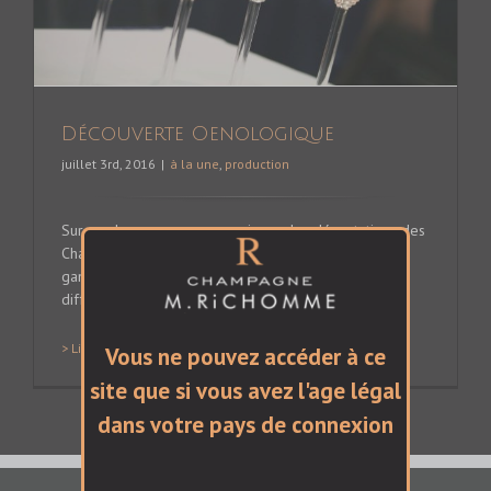
Découverte Oenologique
juillet 3rd, 2016
|
à la une
,
production
Sur rendez-vous nous organisons des dégustations des
Champagnes Richomme. Vous découvrirez toute la
gamme Champagne Richomme et les subtilités des
différents cépages.
> Lire la suite
Vous ne pouvez accéder à ce
site que si vous avez l'age légal
dans votre pays de connexion